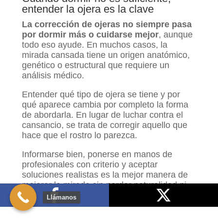
entender la ojera es la clave
La corrección de ojeras no siempre pasa
por dormir más o cuidarse mejor
, aunque
todo eso ayude. En muchos casos, la
mirada cansada tiene un origen anatómico,
genético o estructural que requiere un
análisis médico.
Entender qué tipo de ojera se tiene y por
qué aparece cambia por completo la forma
de abordarla. En lugar de luchar contra el
cansancio, se trata de corregir aquello que
hace que el rostro lo parezca.
Informarse bien, ponerse en manos de
profesionales con criterio y aceptar
soluciones realistas es la mejor manera de
mejorar la mirada sin perder naturalidad ni
expresión.
Llámanos
Compártelo
Publícalo