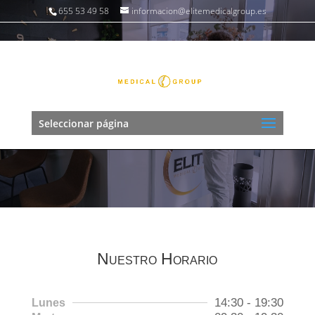
655 53 49 58
informacion@elitemedicalgroup.es
Contacta con nuestra
clínica de Medicina Estética
Seleccionar página
en Cantabria
Nuestro Horario
14:30 - 19:30
Lunes