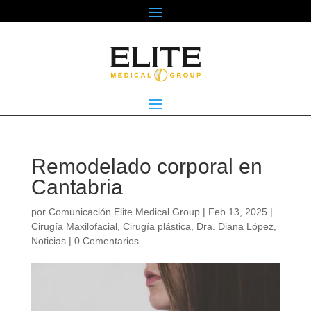
Remodelado corporal en
Cantabria
por
Comunicación Elite Medical Group
|
Feb 13, 2025
|
Cirugía Maxilofacial
,
Cirugía plástica
,
Dra. Diana López
,
Noticias
|
0 Comentarios