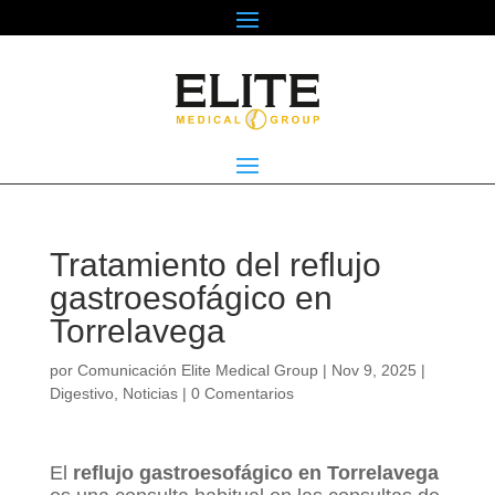
Tratamiento del reflujo
gastroesofágico en
Torrelavega
por
Comunicación Elite Medical Group
|
Nov 9, 2025
|
Digestivo
,
Noticias
|
0 Comentarios
El
reflujo gastroesofágico en Torrelavega