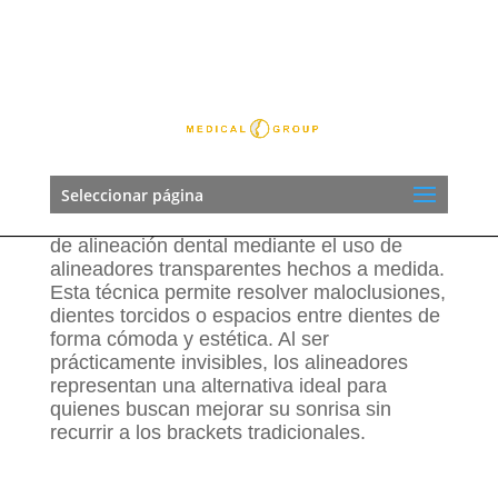
655 53 49 58
informacion@elitemedicalgroup.es
Ortodoncia Invisalign en
Torrelavega
La
ortodoncia Invisalign en Torrelavega
Seleccionar página
que practicamos es un tratamiento moderno
y discreto, diseñado para corregir problemas
de alineación dental mediante el uso de
alineadores transparentes hechos a medida.
Esta técnica permite resolver maloclusiones,
dientes torcidos o espacios entre dientes de
forma cómoda y estética. Al ser
prácticamente invisibles, los alineadores
representan una alternativa ideal para
quienes buscan mejorar su sonrisa sin
recurrir a los brackets tradicionales.