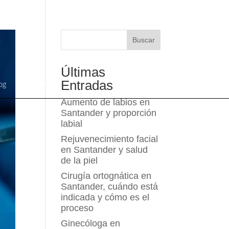
NRS:
06/2023/03818
Col.:
393906299
Buscar
Últimas
Entradas
og
Contáctanos
Aumento de labios en
Santander y proporción
labial
Rejuvenecimiento facial
en Santander y salud
de la piel
Cirugía ortognática en
Santander, cuándo está
indicada y cómo es el
proceso
Ginecóloga en