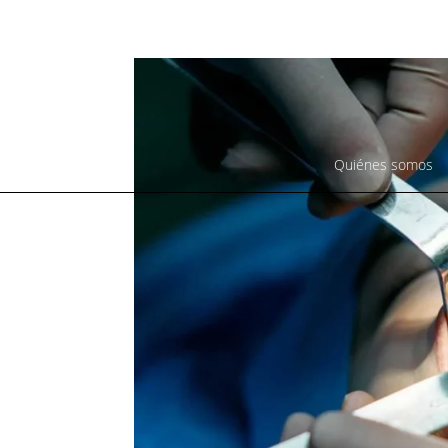
655 53 49 58
informacion@elitemedicalgroup.es
Quiénes somos