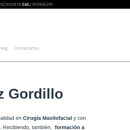
2023/03818
Col.:
393906299
blog
Contáctanos
z Gordillo
ialidad en
Cirugía Maxilofacial
y con
s. Recibiendo, también,
formación a