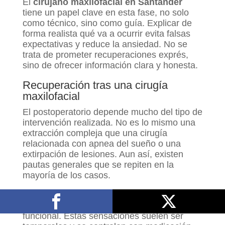
El
cirujano maxilofacial en Santander
tiene un papel clave en esta fase, no solo
como técnico, sino como guía. Explicar de
forma realista qué va a ocurrir evita falsas
expectativas y reduce la ansiedad. No se
trata de prometer recuperaciones exprés,
sino de ofrecer información clara y honesta.
Recuperación tras una cirugía
maxilofacial
El postoperatorio depende mucho del tipo de
intervención realizada. No es lo mismo una
extracción compleja que una cirugía
relacionada con apnea del sueño o una
extirpación de lesiones. Aun así, existen
pautas generales que se repiten en la
mayoría de los casos.
Durante los primeros días es habitual notar
inflamación, molestias y cierta limitación
funcional. Estas sensaciones suelen ser
Compártelo
Publícalo