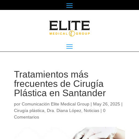
Tratamientos más
frecuentes de Cirugía
Plástica en Santander
por
Comunicación Elite Medical Group
|
May 26, 2025
|
Cirugía plástica
,
Dra. Diana López
,
Noticias
|
0
Comentarios