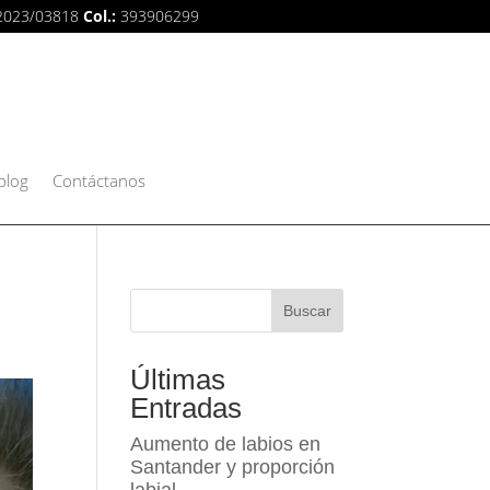
2023/03818
Col.:
393906299
blog
Contáctanos
Buscar
Últimas
Entradas
Aumento de labios en
Santander y proporción