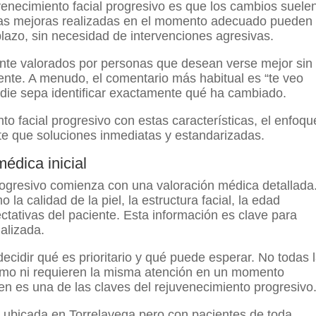
venecimiento facial progresivo es que los cambios suele
eñas mejoras realizadas en el momento adecuado pueden
plazo, sin necesidad de intervenciones agresivas.
ente valorados por personas que desean verse mejor sin
ente. A menudo, el comentario más habitual es “te veo
nadie sepa identificar exactamente qué ha cambiado.
o facial progresivo con estas características, el enfoqu
e que soluciones inmediatas y estandarizadas.
édica inicial
rogresivo comienza con una valoración médica detallada
la calidad de la piel, la estructura facial, la edad
ectativas del paciente. Esta información es clave para
nalizada.
ecidir qué es prioritario y qué puede esperar. No todas 
itmo ni requieren la misma atención en un momento
n es una de las claves del rejuvenecimiento progresivo
, ubicada en Torrelavega pero con pacientes de toda