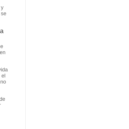
 y
 se
la
de
 en
vida
 el
ino
 de
r