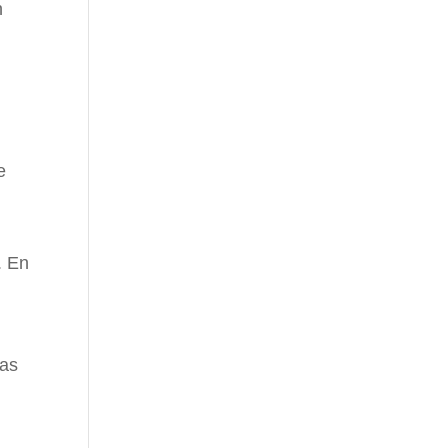
n
e
. En
las
.