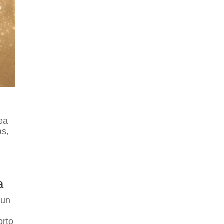
dea
as,
a
 un
orto