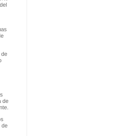
del
uas
de
a de
o
os
a de
nte.
os
a de