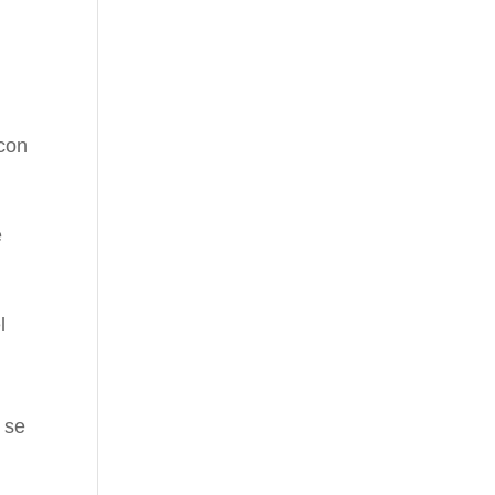
 con
e
l
 se