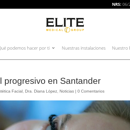
NRS:
06/
Qué podemos hacer por ti
Nuestras instalaciones
Nuestro 
l progresivo en Santander
tética Facial
,
Dra. Diana López
,
Noticias
|
0 Comentarios