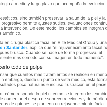
ategia a medio y largo plazo que acompaña la evolución 
stéticos, sino también preservar la salud de la piel y la
o progresivo permite ajustes sutiles, evaluaciones contin
da intervención. De este modo, los cambios se integran 
ás armónico.
a en cirugía plástica facial en Elite Medical Group y un
 en Santander
, explica que “el rejuvenecimiento facial n
spués brusco. Cuando se hace de forma progresiva, el
se siente más cómodo con su imagen en todo momento”.
erlo todo de golpe
nsar que cuantos más tratamientos se realicen en men
Sin embargo, desde un punto de vista médico, esta form
sultados poco naturales e incluso frustración en el pacie
ar cómo responde la piel ni cómo se integran los cambi
de aumentar el riesgo de sobrecorrecciones y de pérdid
iedos de quienes se plantean un rejuvenecimiento facial.