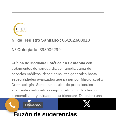
Nº de Registro Sanitario :
06/2023/03818
Nº Colegiada:
393906299
Clínica de Medicina Estética en Cantabria
con
tratamientos de vanguardia con amplia gama de
servicios médicos, desde consultas generales hasta
especialidades avanzadas que pasan por Maxilofacial o
Dermatología. Somos un equipo de profesionales
altamente cualificados comprometido con la atención
personalizada y cuidado de tu bienestar. Descubre una
salud de élite con nosotros.
Llámanos
Buzón de sugerencias
Compártelo
Publícalo