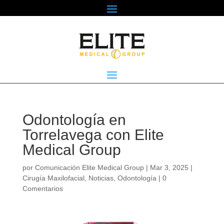
Odontología en
Torrelavega con Elite
Medical Group
por
Comunicación Elite Medical Group
|
Mar 3, 2025
|
Cirugía Maxilofacial
,
Noticias
,
Odontología
|
0
Comentarios