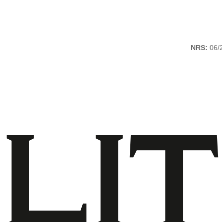
NRS:
06/