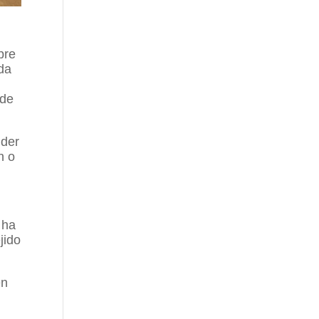
pre
da
 de
nder
n o
 ha
jido
en