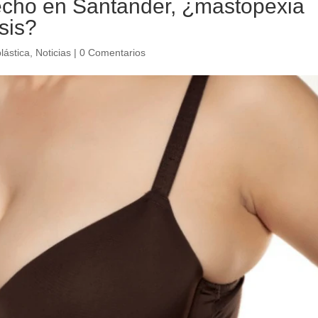
echo en Santander, ¿mastopexia
esis?
lástica
,
Noticias
|
0 Comentarios