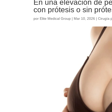
En una elevación de p
con prótesis o sin prót
por
Elite Medical Group
|
Mar 10, 2026
|
Cirugía p