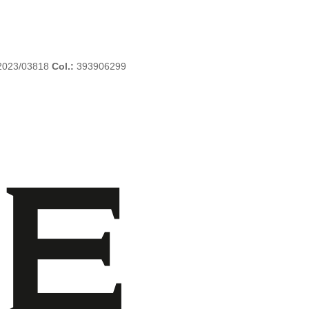
2023/03818
Col.:
393906299